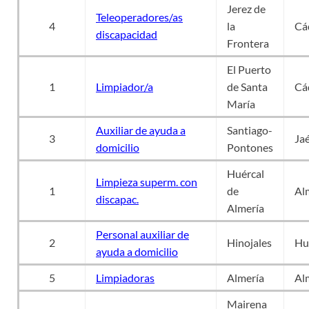
Jerez de
Teleoperadores/as
4
la
Cá
discapacidad
Frontera
El Puerto
1
Limpiador/a
de Santa
Cá
María
Auxiliar de ayuda a
Santiago-
3
Ja
domicilio
Pontones
Huércal
Limpieza superm. con
1
de
Al
discapac.
Almería
Personal auxiliar de
2
Hinojales
Hu
ayuda a domicilio
5
Limpiadoras
Almería
Al
Mairena