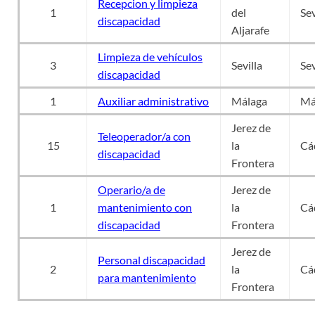
Recepcion y limpieza
1
del
Sev
discapacidad
Aljarafe
Limpieza de vehículos
3
Sevilla
Sev
discapacidad
1
Auxiliar administrativo
Málaga
Má
Jerez de
Teleoperador/a con
15
la
Cá
discapacidad
Frontera
Operario/a de
Jerez de
1
mantenimiento con
la
Cá
discapacidad
Frontera
Jerez de
Personal discapacidad
2
la
Cá
para mantenimiento
Frontera