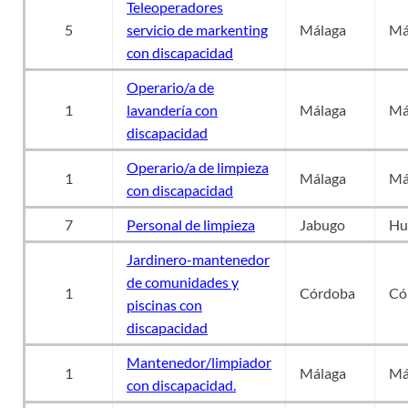
Teleoperadores
5
servicio de markenting
Málaga
Má
con discapacidad
Operario/a de
1
lavandería con
Málaga
Má
discapacidad
Operario/a de limpieza
1
Málaga
Má
con discapacidad
7
Personal de limpieza
Jabugo
Hu
Jardinero-mantenedor
de comunidades y
1
Córdoba
Có
piscinas con
discapacidad
Mantenedor/limpiador
1
Málaga
Má
con discapacidad.