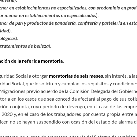
nor en establecimientos no especializados, con predominio en prod
or menor en establecimientos no especializados
).
nor de pan y productos de panadería, confitería y pastelería en est
cidad
).
ológicas
).
 tratamientos de belleza
).
ción de la referida moratoria.
eguridad Social a otorgar
moratorias de seis meses
, sin interés, a
ridad Social, que lo soliciten y cumplan los requisitos y condicio
 y Migraciones previo acuerdo de la Comisión Delegada del Gobier
oria en los casos que sea concedida afectará al pago de sus coti
ción conjunta, cuyo período de devengo, en el caso de las empre
 2020 y, en el caso de los trabajadores por cuenta propia entre 
licen no se hayan suspendido con ocasión del estado de alarma d
ntarse, en el caso de empresas, a través del Sistema de remisión 