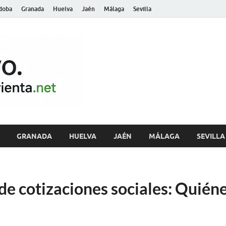
doba
Granada
Huelva
Jaén
Málaga
Sevilla
archivo.andalu
GRANADA
HUELVA
JAÉN
MÁLAGA
SEVILLA
e cotizaciones sociales: Quién