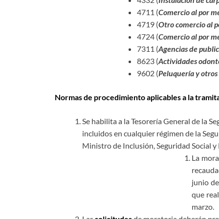
4711 (
Comercio al por me
4719 (
Otro comercio al p
4724 (
Comercio al por me
7311 (
Agencias de publi
8623 (
Actividades odont
9602 (
Peluquería y otros
Normas de procedimiento aplicables a la tramita
Se habilita a la Tesorería General de la S
incluidos en cualquier régimen de la Segu
Ministro de Inclusión, Seguridad Social
La morat
recauda
junio de
que rea
marzo.
Las
solicitudes
de moratoria deberán prese