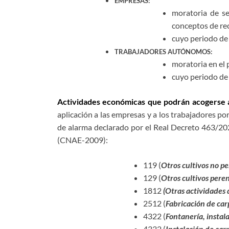
EMPRESAS:
moratoria de se
conceptos de re
cuyo periodo de 
TRABAJADORES AUTÓNOMOS:
moratoria en el 
cuyo periodo de
Actividades económicas que podrán acogerse a 
aplicación a las empresas y a los trabajadores p
de alarma declarado por el Real Decreto 463/2020
(CNAE-2009):
119 (
Otros cultivos no p
129 (
Otros cultivos pere
1812
(Otras actividades 
2512 (
Fabricación de car
4322 (
Fontanería, instal
4332 (
Instalación de car