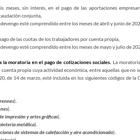
is meses, sin interés, en el pago de las aportaciones empresari
caudación conjunta,
devengo esté comprendido entre los meses de abril y junio de 202
pago de las cuotas de los trabajadores por cuenta propia,
 devengo esté comprendido entre los meses de mayo y julio de 20
la moratoria en el pago de cotizaciones sociales.
La moratoria
or cuenta propia cuya actividad económica, entre aquellas que no
, de 14 de marzo, esté incluida en los siguientes códigos de la 
erenne
s
).
nne
s
).
de impresión y artes gráficas
).
pintería metálica
).
aciones de sistemas de calefacción y aire acondicionado
).
pintería
).