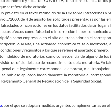
pacto económico y social del COVID-19, como consecuencia de los 
ue se refiere dicho artículo.
 lo previsto en el texto refundido de la Ley sobre Infracciones y 
ivo 5/2000, de 4 de agosto, las solicitudes presentadas por las e
falsedades o incorrecciones en los datos facilitados darán lugar a
 estos efectos como falsedad o incorrección haber comunicado a l
cripción como empresa, o en el alta del trabajador en el correspo
nscripción, o al alta, una actividad económica falsa o incorrecta
 condiciones y requisitos a los que se refiere el apartado primero.
to indebido de moratorias como consecuencia de alguno de los in
evisión de oficio del acto de reconocimiento de la moratoria. En tal
 penal que legalmente corresponda, la empresa, o el trabajador p
e se hubiese aplicado indebidamente la moratoria el correspondi
l Reglamento General de Recaudación de la Seguridad Social.
zo
, por el que se adoptan medidas urgentes complementarias en el 