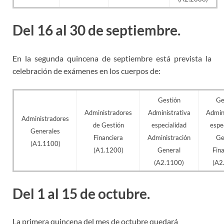
Del 16 al 30 de septiembre.
En la segunda quincena de septiembre está prevista la
celebración de exámenes en los cuerpos de:
Gestión
Ge
Administradores
Administrativa
Admin
Administradores
de Gestión
especialidad
espe
Generales
Financiera
Administración
Ge
(A1.1100)
(A1.1200)
General
Fin
(A2.1100)
(A2
Del 1 al 15 de octubre.
La primera quincena del mes de octubre quedará