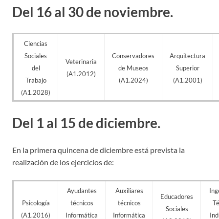
Del 16 al 30 de noviembre.
Ciencias
Sociales
Conservadores
Arquitectura
Veterinaria
del
de Museos
Superior
(A1.2012)
Trabajo
(A1.2024)
(A1.2001)
(A1.2028)
Del 1 al 15 de diciembre.
En la primera quincena de diciembre está prevista la
realización de los ejercicios de:
Ayudantes
Auxiliares
Ing
Educadores
Psicología
técnicos
técnicos
Té
Sociales
(A1.2016)
Informática
Informática
Ind