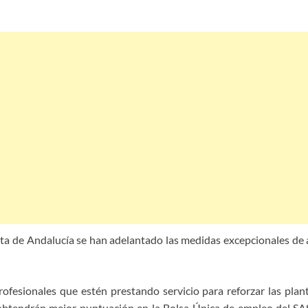
nta de Andalucía se han adelantado las medidas excepcionales de a
ofesionales que estén prestando servicio para reforzar las planti
 obtendrán mejor puntuación en la Bolsa Única de empleo del SAS.