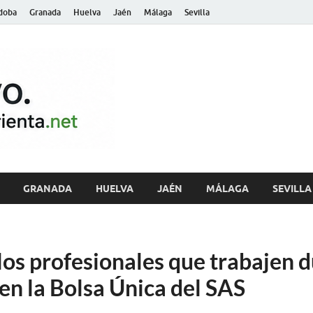
doba
Granada
Huelva
Jaén
Málaga
Sevilla
archivo.andalu
GRANADA
HUELVA
JAÉN
MÁLAGA
SEVILLA
os profesionales que trabajen d
en la Bolsa Única del SAS