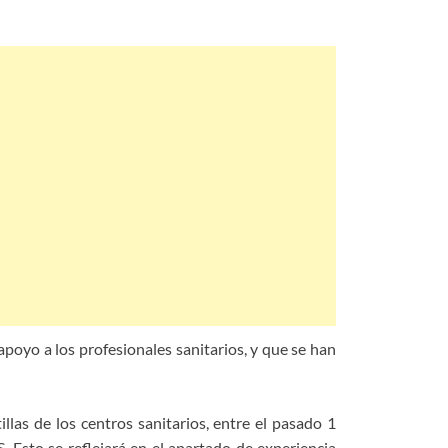
poyo a los profesionales sanitarios, y que se han
llas de los centros sanitarios, entre el pasado 1
 Esto se reflejará en el apartado de experiencia