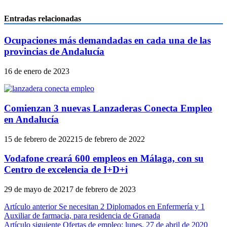
Entradas relacionadas
Ocupaciones más demandadas en cada una de las
provincias de Andalucía
16 de enero de 2023
Comienzan 3 nuevas Lanzaderas Conecta Empleo
en Andalucía
15 de febrero de 2022
15 de febrero de 2022
Vodafone creará 600 empleos en Málaga, con su
Centro de excelencia de I+D+i
29 de mayo de 2021
7 de febrero de 2023
Navegación
Artículo anterior
Se necesitan 2 Diplomados en Enfermería y 1
Auxiliar de farmacia, para residencia de Granada
de
Artículo siguiente
Ofertas de empleo: lunes, 27 de abril de 2020