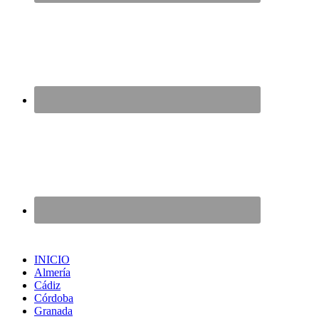
INICIO
Almería
Cádiz
Córdoba
Granada