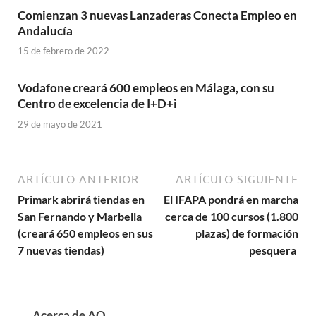
Comienzan 3 nuevas Lanzaderas Conecta Empleo en
Andalucía
15 de febrero de 2022
Vodafone creará 600 empleos en Málaga, con su
Centro de excelencia de I+D+i
29 de mayo de 2021
ARTÍCULO ANTERIOR
ARTÍCULO SIGUIENTE
Primark abrirá tiendas en
El IFAPA pondrá en marcha
San Fernando y Marbella
cerca de 100 cursos (1.800
(creará 650 empleos en sus
plazas) de formación
7 nuevas tiendas)
pesquera
Acerca de AO