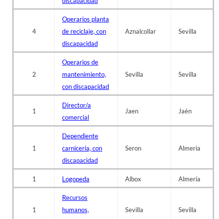
discapacidad
Operarios planta
4
de reciclaje, con
Aznalcollar
Sevilla
discapacidad
Operarios de
2
mantenimiento,
Sevilla
Sevilla
con discapacidad
Director/a
1
Jaen
Jaén
comercial
Dependiente
1
carnicería, con
Seron
Almería
discapacidad
1
Logopeda
Albox
Almería
Recursos
1
humanos,
Sevilla
Sevilla