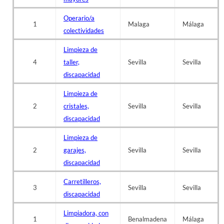
Operario/a
1
Malaga
Málaga
colectividades
Limpieza de
4
taller,
Sevilla
Sevilla
discapacidad
Limpieza de
2
cristales,
Sevilla
Sevilla
discapacidad
Limpieza de
2
garajes,
Sevilla
Sevilla
discapacidad
Carretilleros,
3
Sevilla
Sevilla
discapacidad
Limpiadora, con
1
Benalmadena
Málaga