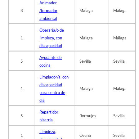
Animador
3
/formador
Malaga
Málaga
ambiental
Operaria/o de
1
limpieza, con
Malaga
Málaga
discapacidad
Ayudante de
5
Sevilla
Sevilla
cocina
Limpiador/a, con
discapacidad
1
Malaga
Málaga
para centro de
día
Repartidor
5
Bormujos
Sevilla
pizerria
Limpieza,
1
Osuna
Sevilla