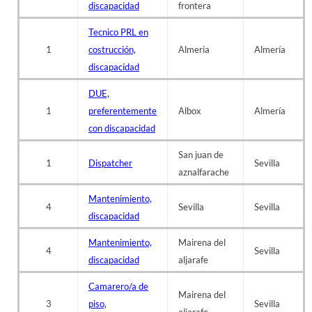
discapacidad
frontera
Tecnico PRL en
1
costrucción,
Almeria
Almería
discapacidad
DUE,
1
preferentemente
Albox
Almería
con discapacidad
San juan de
1
Dispatcher
Sevilla
aznalfarache
Mantenimiento,
4
Sevilla
Sevilla
discapacidad
Mantenimiento,
Mairena del
4
Sevilla
discapacidad
aljarafe
Camarero/a de
Mairena del
3
piso,
Sevilla
aljarafe