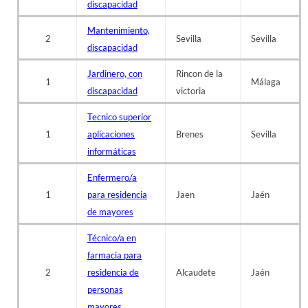
discapacidad
Mantenimiento,
2
Sevilla
Sevilla
discapacidad
Jardinero, con
Rincon de la
1
Málaga
discapacidad
victoria
Tecnico superior
1
aplicaciones
Brenes
Sevilla
informáticas
Enfermero/a
1
para residencia
Jaen
Jaén
de mayores
Técnico/a en
farmacia para
2
residencia de
Alcaudete
Jaén
personas
mayores