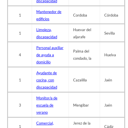
discapacidad
Mantenedor de
1
Cordoba
Córdoba
edificios
Limpieza,
Huevar del
1
Sevilla
discapacidad
aljarafe
Personal auxiliar
Palma del
4
de ayuda a
Huelva
condado, la
domicilio
Ayudante de
1
cocina, con
Cazalilla
Jaén
discapacidad
Monitor/a de
3
escuela de
Mengibar
Jaén
verano
Comercial,
Jerez de la
1
Cádiz