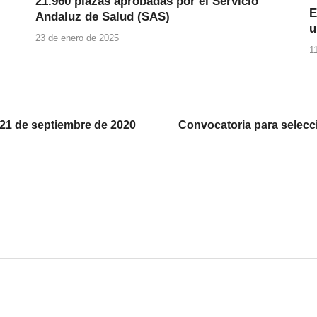
21.960 plazas aprobadas por el Servicio
E
Andaluz de Salud (SAS)
u
23 de enero de 2025
1
l 21 de septiembre de 2020
Convocatoria para selecci