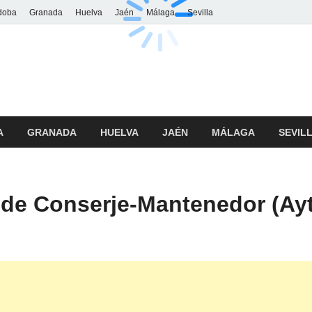
doba
Granada
Huelva
Jaén
Málaga
Sevilla
o.andaluciaorienta
A
GRANADA
HUELVA
JAÉN
MÁLAGA
SEVIL
de Conserje-Mantenedor (Ayto