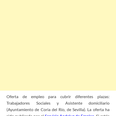
Oferta de empleo para cubrir diferentes plazas:
Trabajadores Sociales y Asistente domiciliario
(Ayuntamiento de Coria del Río, de Sevilla). La oferta ha
sido publicada por el
Servicio Andaluz de Empleo
. Si estás