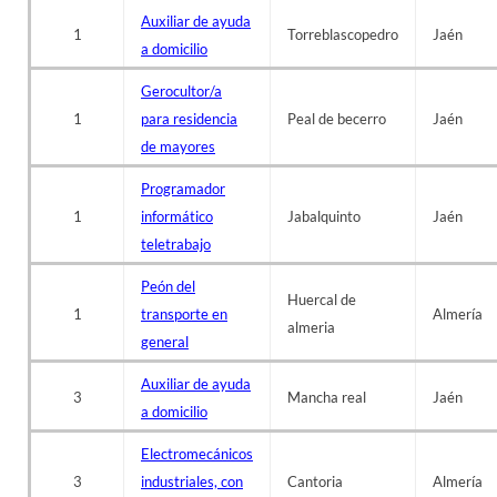
Auxiliar de ayuda
1
Torreblascopedro
Jaén
a domicilio
Gerocultor/a
1
para residencia
Peal de becerro
Jaén
de mayores
Programador
1
informático
Jabalquinto
Jaén
teletrabajo
Peón del
Huercal de
1
transporte en
Almería
almeria
general
Auxiliar de ayuda
3
Mancha real
Jaén
a domicilio
Electromecánicos
3
industriales, con
Cantoria
Almería