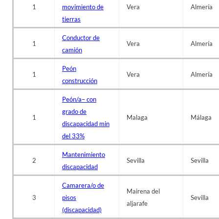
1
movimiento de
Vera
Almería
tierras
Conductor de
1
Vera
Almería
camión
Peón
1
Vera
Almería
construcción
Peón/a– con
grado de
1
Malaga
Málaga
discapacidad min
del 33%
Mantenimiento
2
Sevilla
Sevilla
discapacidad
Camarera/o de
Mairena del
3
pisos
Sevilla
aljarafe
(discapacidad)