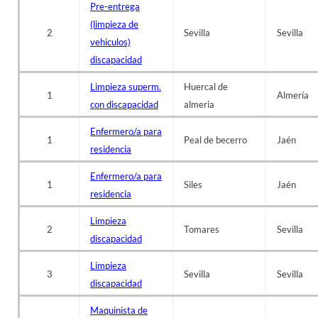
Pre-entrega
(limpieza de
2
Sevilla
Sevilla
vehiculos)
discapacidad
Limpieza superm.
Huercal de
1
Almería
con discapacidad
almeria
Enfermero/a para
1
Peal de becerro
Jaén
residencia
Enfermero/a para
1
Siles
Jaén
residencia
Limpieza
2
Tomares
Sevilla
discapacidad
Limpieza
3
Sevilla
Sevilla
discapacidad
Maquinista de