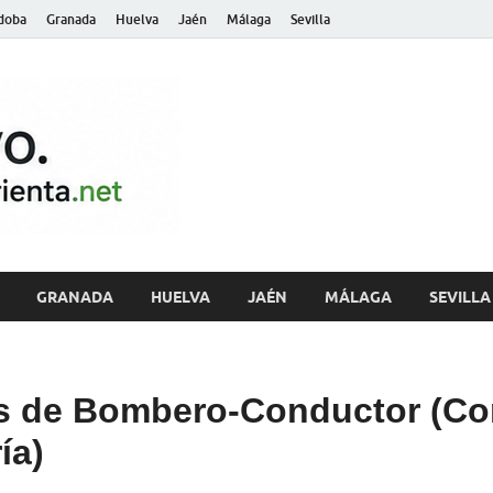
doba
Granada
Huelva
Jaén
Málaga
Sevilla
archivo.andalu
GRANADA
HUELVA
JAÉN
MÁLAGA
SEVILLA
s de Bombero-Conductor (C
ía)