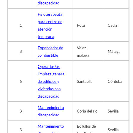
discapacidad
Fisioterapeuta
para centro de
1
Rota
Cádiz
atención
temprana
Expendedor de
Velez-
8
Málaga
combustible
malaga
Operarios/as
limpieza general
6
de edificios y
Santaella
Córdoba
viviendas con
discapacidad
Mantenimiento
3
Coria del rio
Sevilla
discapacidad
Mantenimiento
Bollullos de
3
Sevilla