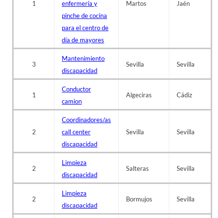
1
enfermería y
Martos
Jaén
pinche de cocina
para el centro de
día de mayores
Mantenimiento
3
Sevilla
Sevilla
discapacidad
Conductor
1
Algeciras
Cádiz
camion
Coordinadores/as
2
call center
Sevilla
Sevilla
discapacidad
Limpieza
2
Salteras
Sevilla
discapacidad
Limpieza
2
Bormujos
Sevilla
discapacidad