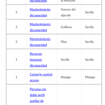
discapacidad
la mitacion
Mantenimiento
Huevar del
3
Sevilla
discapacidad
aljarafe
Mantenimiento
3
Guillena
Sevilla
discapacidad
Mantenimiento
3
Pilas
Sevilla
discapacidad
Recursos
1
humanos
Sevilla
Sevilla
discapacidad
Conserje-control
1
Malaga
Málaga
acceso
Persona con
doble perfil,
auxiliar de