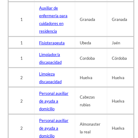
Auxiliar de
enfermeria para
1
Granada
Granada
cuidadores en
residencia
1
Fisioterapeuta
Ubeda
Jaén
Limpiador/a
1
Cordoba
Córdoba
discapacidad
Limpieza
2
Huelva
Huelva
discapacidad
Personal auxiliar
Cabezas
2
de ayuda a
Huelva
rubias
domicilio
Personal auxiliar
Almonaster
2
de ayuda a
Huelva
la real
domicilio