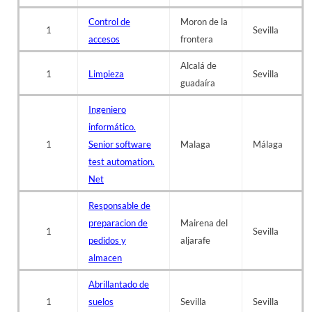
Control de
Moron de la
1
Sevilla
accesos
frontera
Alcalá de
1
Limpieza
Sevilla
guadaíra
Ingeniero
informático.
1
Senior software
Malaga
Málaga
test automation.
Net
Responsable de
preparacion de
Mairena del
1
Sevilla
pedidos y
aljarafe
almacen
Abrillantado de
1
suelos
Sevilla
Sevilla