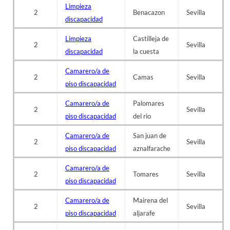
Limpieza
2
Benacazon
Sevilla
discapacidad
Limpieza
Castilleja de
2
Sevilla
discapacidad
la cuesta
Camarero/a de
2
Camas
Sevilla
piso discapacidad
Camarero/a de
Palomares
2
Sevilla
piso discapacidad
del rio
Camarero/a de
San juan de
2
Sevilla
piso discapacidad
aznalfarache
Camarero/a de
2
Tomares
Sevilla
piso discapacidad
Camarero/a de
Mairena del
2
Sevilla
piso discapacidad
aljarafe