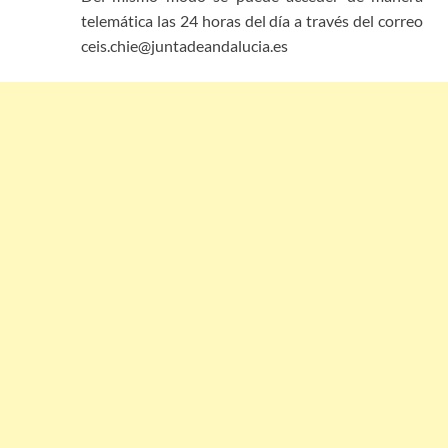
telemática las 24 horas del día a través del correo
ceis.chie@juntadeandalucia.es