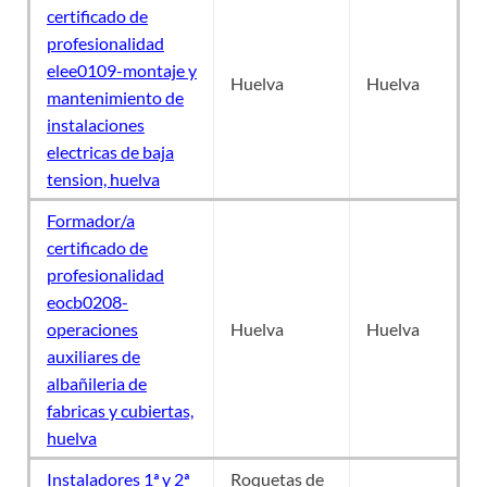
certificado de
profesionalidad
elee0109-montaje y
Huelva
Huelva
mantenimiento de
instalaciones
electricas de baja
tension, huelva
Formador/a
certificado de
profesionalidad
eocb0208-
operaciones
Huelva
Huelva
auxiliares de
albañileria de
fabricas y cubiertas,
huelva
Instaladores 1ª y 2ª
Roquetas de