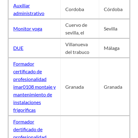
Auxiliar
Cordoba
Córdoba
administrativo
Cuervo de
Monitor yoga
Sevilla
sevilla, el
Villanueva
DUE
Málaga
del trabuco
Formador
certificado de
profesionalidad
imar0108 montaje y
Granada
Granada
mantenimiento de
instalaciones
frigorificas
Formador
dertificado de
profesionalidad