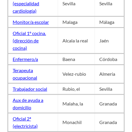
(especialidad
Sevilla
Sevilla
cardiología)
Monitor/a escolar
Malaga
Málaga
Oficial 1º cocina.
(dirección de
Alcala la real
Jaén
cocina)
Enfermero/a
Baena
Córdoba
Terapeuta
Velez-rubio
Almería
ocupacional
Trabajador social
Rubio, el
Sevilla
Aux de ayuda a
Malaha, la
Granada
domicilio
Oficial 2ª
Monachil
Granada
(electricista)