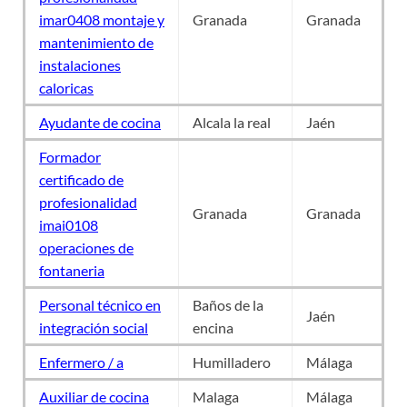
imar0408 montaje y
Granada
Granada
mantenimiento de
instalaciones
caloricas
Ayudante de cocina
Alcala la real
Jaén
Formador
certificado de
profesionalidad
Granada
Granada
imai0108
operaciones de
fontaneria
Personal técnico en
Baños de la
Jaén
integración social
encina
Enfermero / a
Humilladero
Málaga
Auxiliar de cocina
Malaga
Málaga