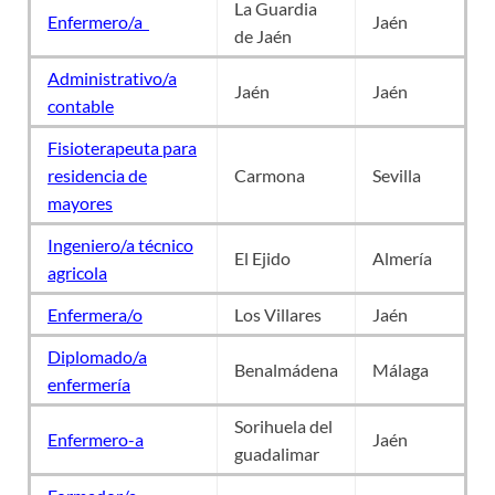
La Guardia
Enfermero/a
Jaén
de Jaén
Administrativo/a
Jaén
Jaén
contable
Fisioterapeuta para
residencia de
Carmona
Sevilla
mayores
Ingeniero/a técnico
El Ejido
Almería
agricola
Enfermera/o
Los Villares
Jaén
Diplomado/a
Benalmádena
Málaga
enfermería
Sorihuela del
Enfermero-a
Jaén
guadalimar