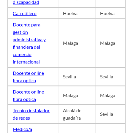
discapacidad
Carretillero
Huelva
Huelva
Docente para
gestión
administrativa y
Malaga
Málaga
financiera del
comercio
internacional
Docente online
Sevilla
Sevilla
fibra optica
Docente online
Malaga
Málaga
fibra optica
Tecnico instalador
Alcalá de
Sevilla
de redes
guadaíra
Médico/a