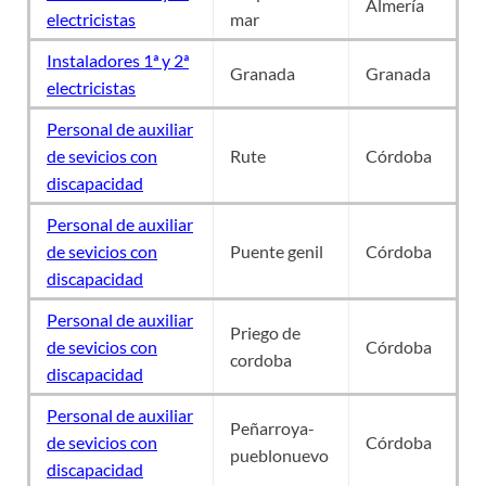
Almería
electricistas
mar
Instaladores 1ª y 2ª
Granada
Granada
electricistas
Personal de auxiliar
de sevicios con
Rute
Córdoba
discapacidad
Personal de auxiliar
de sevicios con
Puente genil
Córdoba
discapacidad
Personal de auxiliar
Priego de
de sevicios con
Córdoba
cordoba
discapacidad
Personal de auxiliar
Peñarroya-
de sevicios con
Córdoba
pueblonuevo
discapacidad