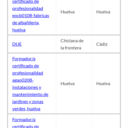
certificado de
profesionalidad
Huelva
Huelva
eocb0108-fabricas
de albañileria,
huelva
Chiclana de
DUE
Cádiz
la frontera
Formador/a
certificado de
profesionalidad
agao0208-
Huelva
Huelva
instalaciones y
mantenimiento de
jardines y zonas
verdes, huelva
Formador/a
certificado de