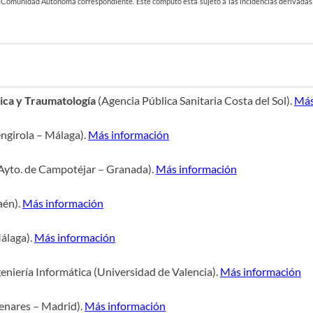
 Comunidad Autónoma correspondiente. Este cómputo esta sujeto a las incidencias derivadas de
dica y Traumatología
(Agencia Pública Sanitaria Costa del Sol).
Más
ngirola – Málaga).
Más información
Ayto. de Campotéjar – Granada).
Más información
aén).
Más información
álaga).
Más información
geniería Informática (Universidad de Valencia).
Más información
Henares – Madrid).
Más información