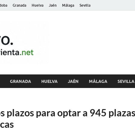
doba
Granada
Huelva
Jaén
Málaga
Sevilla
archivo.andalu
GRANADA
HUELVA
JAÉN
MÁLAGA
SEVILLA
os plazos para optar a 945 plaza
ecas