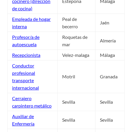
cocinero (dirección
Estepona
Málaga
de cocina)
Empleada de hogar
Peal de
Jaén
interna
becerro
Profesor/a de
Roquetas de
Almería
autoescuela
mar
Recepcionista
Velez-malaga
Málaga
Conductor
profesional
Motril
Granada
transporte
internacional
Cerrajero
Sevilla
Sevilla
carpintero metálico
Auxiliar de
Sevilla
Sevilla
Enfermería