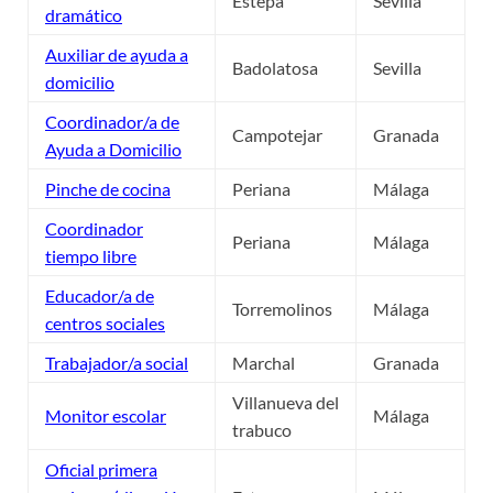
Estepa
Sevilla
dramático
Auxiliar de ayuda a
Badolatosa
Sevilla
domicilio
Coordinador/a de
Campotejar
Granada
Ayuda a Domicilio
Pinche de cocina
Periana
Málaga
Coordinador
Periana
Málaga
tiempo libre
Educador/a de
Torremolinos
Málaga
centros sociales
Trabajador/a social
Marchal
Granada
Villanueva del
Monitor escolar
Málaga
trabuco
Oficial primera