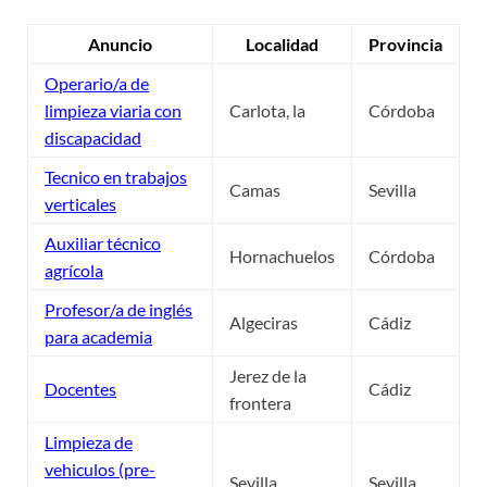
Anuncio
Localidad
Provincia
Operario/a de
limpieza viaria con
Carlota, la
Córdoba
discapacidad
Tecnico en trabajos
Camas
Sevilla
verticales
Auxiliar técnico
Hornachuelos
Córdoba
agrícola
Profesor/a de inglés
Algeciras
Cádiz
para academia
Jerez de la
Docentes
Cádiz
frontera
Limpieza de
vehiculos (pre-
Sevilla
Sevilla