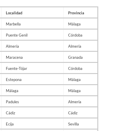
Localidad
Provincia
Marbella
Málaga
Puente Genil
Córdoba
Almería
Almería
Maracena
Granada
Fuente-Tójar
Córdoba
Estepona
Málaga
Málaga
Málaga
Padules
Almería
Cádiz
Cádiz
Ecija
Sevilla