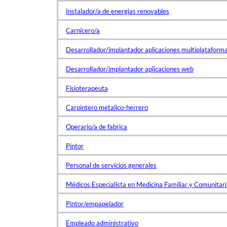
Instalador/a de energias renovables
Carnicero/a
Desarrollador/implantador aplicaciones multiplataform
Desarrollador/implantador aplicaciones web
Fisioterapeuta
Carpintero metalico-herrero
Operario/a de fabrica
Pintor
Personal de servicios generales
Médicos Especialista en Medicina Familiar y Comunitar
Pintor/empapelador
Empleado administrativo