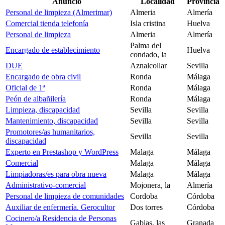
Anuncio
Localidad
Provincia
Personal de limpieza (Almerimar)
Almeria
Almería
Comercial tienda telefonía
Isla cristina
Huelva
Personal de limpieza
Almeria
Almería
Palma del
Encargado de establecimiento
Huelva
condado, la
DUE
Aznalcollar
Sevilla
Encargado de obra civil
Ronda
Málaga
Oficial de 1ª
Ronda
Málaga
Peón de albañilería
Ronda
Málaga
Limpieza, discapacidad
Sevilla
Sevilla
Mantenimiento, discapacidad
Sevilla
Sevilla
Promotores/as humanitarios,
Sevilla
Sevilla
discapacidad
Experto en Prestashop y WordPress
Malaga
Málaga
Comercial
Malaga
Málaga
Limpiadoras/es para obra nueva
Malaga
Málaga
Administrativo-comercial
Mojonera, la
Almería
Personal de limpieza de comunidades
Cordoba
Córdoba
Auxiliar de enfermería. Gerocultor
Dos torres
Córdoba
Cocinero/a Residencia de Personas
Gabias, las
Granada