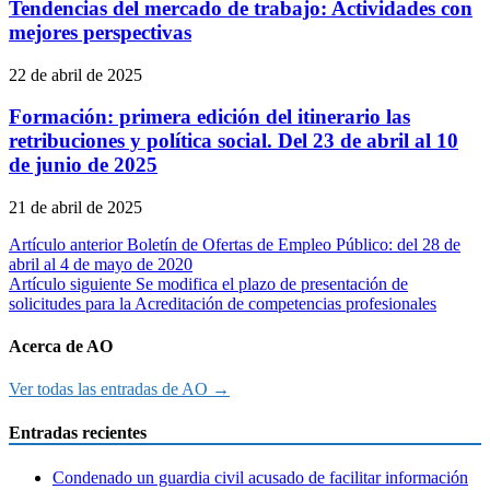
Tendencias del mercado de trabajo: Actividades con
mejores perspectivas
22 de abril de 2025
Formación: primera edición del itinerario las
retribuciones y política social. Del 23 de abril al 10
de junio de 2025
21 de abril de 2025
Navegación
Artículo anterior
Boletín de Ofertas de Empleo Público: del 28 de
abril al 4 de mayo de 2020
de
Artículo siguiente
Se modifica el plazo de presentación de
entradas
solicitudes para la Acreditación de competencias profesionales
Acerca de AO
Ver todas las entradas de AO →
Entradas recientes
Condenado un guardia civil acusado de facilitar información