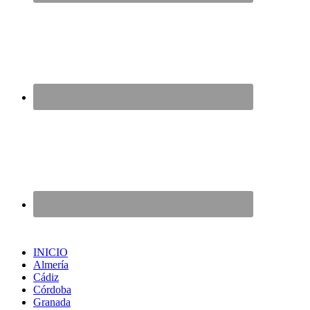
INICIO
Almería
Cádiz
Córdoba
Granada