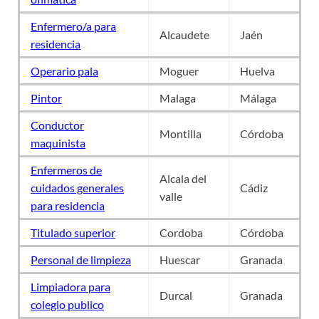
Enfermero/a para
Alcaudete
Jaén
residencia
Operario pala
Moguer
Huelva
Pintor
Malaga
Málaga
Conductor
Montilla
Córdoba
maquinista
Enfermeros de
Alcala del
cuidados generales
Cádiz
valle
para residencia
Titulado superior
Cordoba
Córdoba
Personal de limpieza
Huescar
Granada
Limpiadora para
Durcal
Granada
colegio publico