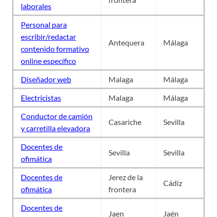
laborales
Personal para
escribir/redactar
Antequera
Málaga
contenido formativo
online específico
Diseñador web
Malaga
Málaga
Electricistas
Malaga
Málaga
Conductor de camión
Casariche
Sevilla
y carretilla elevadora
Docentes de
Sevilla
Sevilla
ofimática
Docentes de
Jerez de la
Cádiz
ofimática
frontera
Docentes de
Jaen
Jaén