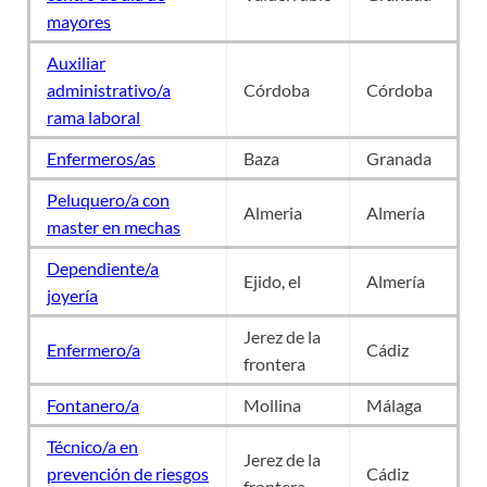
mayores
Auxiliar
administrativo/a
Córdoba
Córdoba
rama laboral
Enfermeros/as
Baza
Granada
Peluquero/a con
Almeria
Almería
master en mechas
Dependiente/a
Ejido, el
Almería
joyería
Jerez de la
Enfermero/a
Cádiz
frontera
Fontanero/a
Mollina
Málaga
Técnico/a en
Jerez de la
prevención de riesgos
Cádiz
frontera