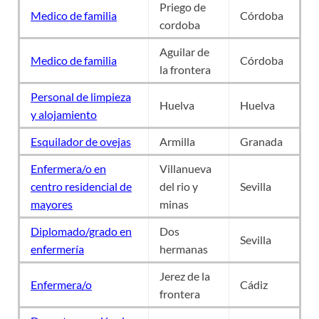
Priego de
Medico de familia
Córdoba
cordoba
Aguilar de
Medico de familia
Córdoba
la frontera
Personal de limpieza
Huelva
Huelva
y alojamiento
Esquilador de ovejas
Armilla
Granada
Enfermera/o en
Villanueva
centro residencial de
del rio y
Sevilla
mayores
minas
Diplomado/grado en
Dos
Sevilla
enfermería
hermanas
Jerez de la
Enfermera/o
Cádiz
frontera