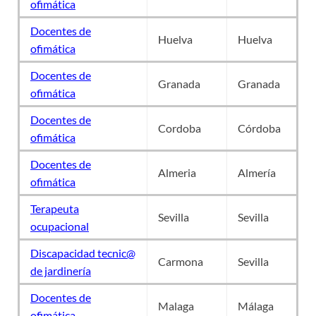
ofimática
Docentes de
Huelva
Huelva
ofimática
Docentes de
Granada
Granada
ofimática
Docentes de
Cordoba
Córdoba
ofimática
Docentes de
Almeria
Almería
ofimática
Terapeuta
Sevilla
Sevilla
ocupacional
Discapacidad tecnic@
Carmona
Sevilla
de jardinería
Docentes de
Malaga
Málaga
ofimática