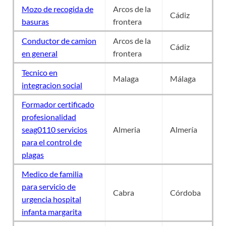
Mozo de recogida de
Arcos de la
Cádiz
basuras
frontera
Conductor de camion
Arcos de la
Cádiz
en general
frontera
Tecnico en
Malaga
Málaga
integracion social
Formador certificado
profesionalidad
seag0110 servicios
Almeria
Almería
para el control de
plagas
Medico de familia
para servicio de
Cabra
Córdoba
urgencia hospital
infanta margarita