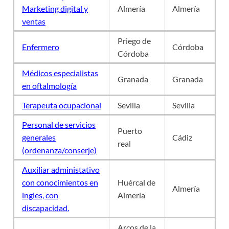
Marketing digital y
Almería
Almería
ventas
Priego de
Enfermero
Córdoba
Córdoba
Médicos especialistas
Granada
Granada
en oftalmología
Terapeuta ocupacional
Sevilla
Sevilla
Personal de servicios
Puerto
generales
Cádiz
real
(ordenanza/conserje)
Auxiliar administativo
con conocimientos en
Huércal de
Almería
ingles, con
Almería
discapacidad.
Arcos de la