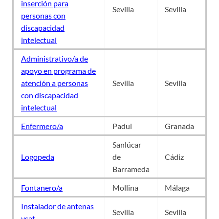
inserción para
Sevilla
Sevilla
personas con
discapacidad
intelectual
Administrativo/a de
apoyo en programa de
atención a personas
Sevilla
Sevilla
con discapacidad
intelectual
Enfermero/a
Padul
Granada
Sanlúcar
Logopeda
de
Cádiz
Barrameda
Fontanero/a
Mollina
Málaga
Instalador de antenas
Sevilla
Sevilla
vsat