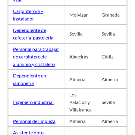
Carpintero/a –
Molvizar
Granada
instalador
Dependiente de
Sevilla
Sevilla
cafetería-pastelería
Personal para trabajar
de carpintero de
Algeciras
Cádiz
aluminio y cristalero
Dependiente en
Almería
Almería
jamonería
Los
Ingeniero industrial
Palacios y
Sevilla
Villafranca
Personal de limpieza
Almería
Almería
Asistente dpto.