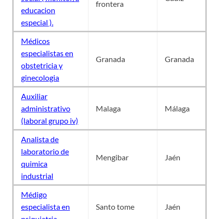
frontera
educacion
especial ).
Médicos
especialistas en
Granada
Granada
obstetricia y
ginecologia
Auxiliar
administrativo
Malaga
Málaga
(laboral grupo iv)
Analista de
laboratorio de
Mengibar
Jaén
quimica
industrial
Médigo
especialista en
Santo tome
Jaén
psiquiatria