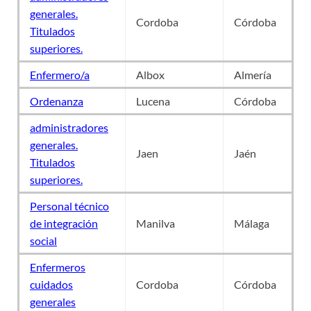
generales.
Cordoba
Córdoba
Titulados
superiores.
Enfermero/a
Albox
Almería
Ordenanza
Lucena
Córdoba
administradores
generales.
Jaen
Jaén
Titulados
superiores.
Personal técnico
de integración
Manilva
Málaga
social
Enfermeros
cuidados
Cordoba
Córdoba
generales