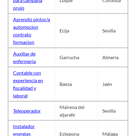
para campaña
Luque
Córdoba
orujo
Aprendiz pintor/a
automocion
Ecija
Sevilla
contrato
formacion
Auxiliar de
Garrucha
Almería
enfermeria
Contable con
experiencia en
Baeza
Jaén
fiscalidad y
laboral
Mairena del
Teleoperador
Sevilla
aljarafe
Instalador
energias
Estepona
Málaga