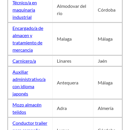
Técnico/a en
Almodovar del
maquinaria
Córdoba
rio
industrial
Encargado/a de
almacen y
Malaga
Málaga
tratamiento de
mercancia
Carnicero/a
Linares
Jaén
Auxiliar
administrativo/a
Antequera
Málaga
con idioma
japonés
Mozo almacén
Adra
Almería
tejidos
Conductor trailer