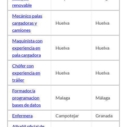
renovable
Mecánico palas
cargadoras y
Huelva
Huelva
camiones
Maquinista con
experiencia en
Huelva
Huelva
pala cargadora
Chófer con
experiencia en
Huelva
Huelva
tráiler
Formador/a
programacion
Malaga
Málaga
bases de datos
Enfermera
Campotejar
Granada
Albañil oficial de