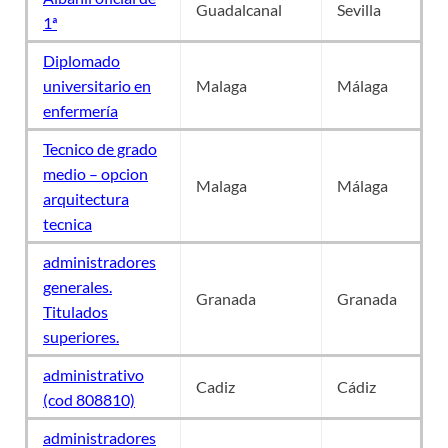
Guadalcanal
Sevilla
1ª
Diplomado
universitario en
Malaga
Málaga
enfermería
Tecnico de grado
medio – opcion
Malaga
Málaga
arquitectura
tecnica
administradores
generales.
Granada
Granada
Titulados
superiores.
administrativo
Cadiz
Cádiz
(cod 808810)
administradores