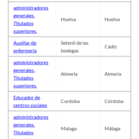
administradores
generales.
Huelva
Huelva
Titulados
superiores.
Auxiliar de
Setenil de las
Cádiz
enfermería
bodegas
administradores
generales.
Almeria
Almería
Titulados
superiores.
Educador de
Cordoba
Córdoba
centros sociales
administradores
generales.
Malaga
Málaga
Titulados