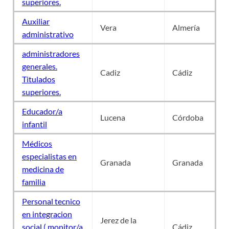
superiores.
Auxiliar
Vera
Almería
administrativo
administradores
generales.
Cadiz
Cádiz
Titulados
superiores.
Educador/a
Lucena
Córdoba
infantil
Médicos
especialistas en
Granada
Granada
medicina de
familia
Personal tecnico
en integracion
Jerez de la
social ( monitor/a
Cádiz