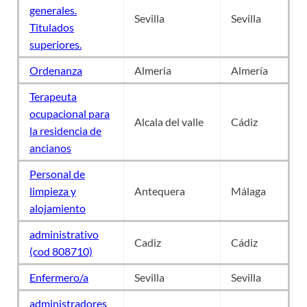
generales.
Sevilla
Sevilla
Titulados
superiores.
Ordenanza
Almeria
Almería
Terapeuta
ocupacional para
Alcala del valle
Cádiz
la residencia de
ancianos
Personal de
limpieza y
Antequera
Málaga
alojamiento
administrativo
Cadiz
Cádiz
(cod 808710)
Enfermero/a
Sevilla
Sevilla
administradores