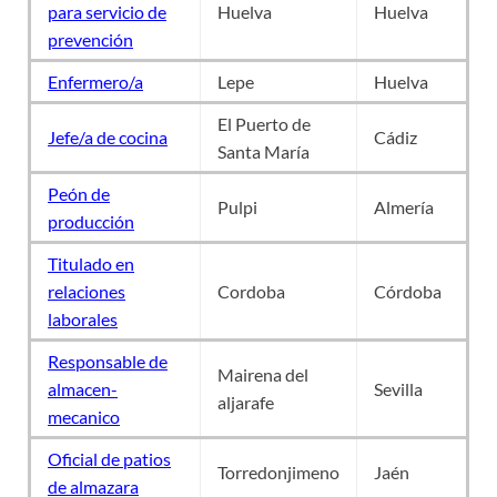
para servicio de
Huelva
Huelva
prevención
Enfermero/a
Lepe
Huelva
El Puerto de
Jefe/a de cocina
Cádiz
Santa María
Peón de
Pulpi
Almería
producción
Titulado en
relaciones
Cordoba
Córdoba
laborales
Responsable de
Mairena del
almacen-
Sevilla
aljarafe
mecanico
Oficial de patios
Torredonjimeno
Jaén
de almazara