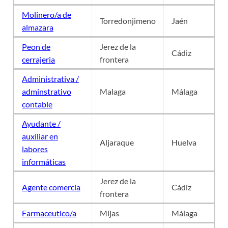
Molinero/a de
Torredonjimeno
Jaén
almazara
Peon de
Jerez de la
Cádiz
cerrajeria
frontera
Administrativa /
adminstrativo
Malaga
Málaga
contable
Ayudante /
auxiliar en
Aljaraque
Huelva
labores
informáticas
Jerez de la
Agente comercia
Cádiz
frontera
Farmaceutico/a
Mijas
Málaga