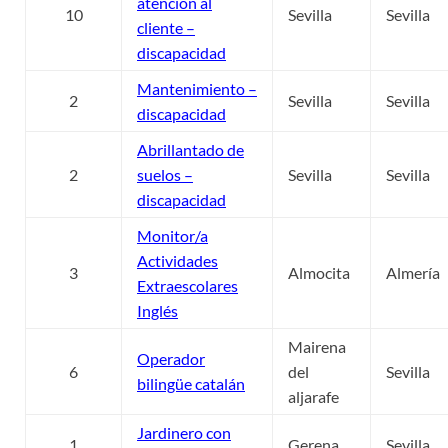
atencion al
10
Sevilla
Sevilla
cliente –
discapacidad
Mantenimiento –
2
Sevilla
Sevilla
discapacidad
Abrillantado de
2
suelos –
Sevilla
Sevilla
discapacidad
Monitor/a
Actividades
3
Almocita
Almería
Extraescolares
Inglés
Mairena
Operador
6
del
Sevilla
bilingüe catalán
aljarafe
Jardinero con
1
Gerena
Sevilla