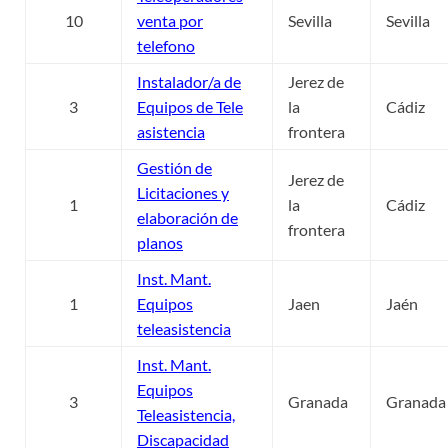
10
venta por
Sevilla
Sevilla
telefono
Instalador/a de
Jerez de
3
Equipos de Tele
la
Cádiz
asistencia
frontera
Gestión de
Jerez de
Licitaciones y
1
la
Cádiz
elaboración de
frontera
planos
Inst. Mant.
1
Equipos
Jaen
Jaén
teleasistencia
Inst. Mant.
Equipos
3
Granada
Granada
Teleasistencia,
Discapacidad