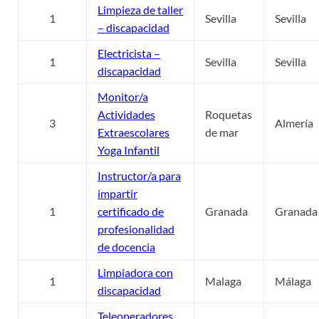
Limpieza de taller
1
Sevilla
Sevilla
– discapacidad
Electricista –
1
Sevilla
Sevilla
discapacidad
Monitor/a
Actividades
Roquetas
3
Almería
Extraescolares
de mar
Yoga Infantil
Instructor/a para
impartir
1
certificado de
Granada
Granada
profesionalidad
de docencia
Limpiadora con
1
Malaga
Málaga
discapacidad
Teleoperadores