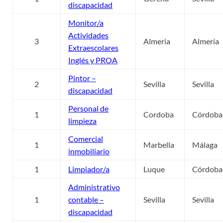
discapacidad
Monitor/a
Actividades
3
Almeria
Almería
Extraescolares
Inglés y PROA
Pintor –
2
Sevilla
Sevilla
discapacidad
Personal de
1
Cordoba
Córdoba
limpieza
Comercial
1
Marbella
Málaga
inmobiliario
1
Limpiador/a
Luque
Córdoba
Administrativo
1
contable –
Sevilla
Sevilla
discapacidad