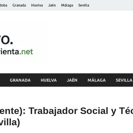
doba
Granada
Huelva
Jaén
Málaga
Sevilla
archivo.andalu
GRANADA
HUELVA
JAÉN
MÁLAGA
SEVILLA
gente): Trabajador Social y T
illa)