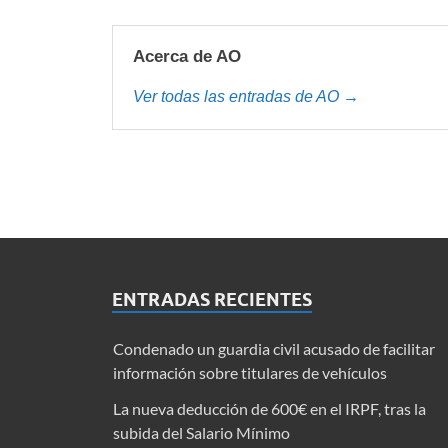
Acerca de AO
Ver todas las entradas de AO →
ENTRADAS RECIENTES
Condenado un guardia civil acusado de facilitar
información sobre titulares de vehículos
La nueva deducción de 600€ en el IRPF, tras la
subida del Salario Mínimo