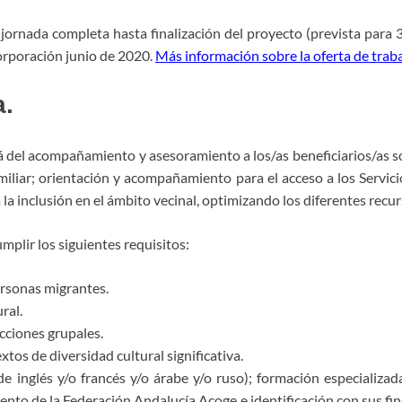
jornada completa hasta finalización del proyecto (prevista para 
corporación junio de 2020.
Más información sobre la oferta de trab
a.
 del acompañamiento y asesoramiento a los/as beneficiarios/as so
amiliar; orientación y acompañamiento para el acceso a los Servici
la inclusión en el ámbito vecinal, optimizando los diferentes recur
plir los siguientes requisitos:
ersonas migrantes.
ral.
acciones grupales.
tos de diversidad cultural significativa.
e inglés y/o francés y/o árabe y/o ruso); formación especializa
iento de la Federación Andalucía Acoge e identificación con sus fi