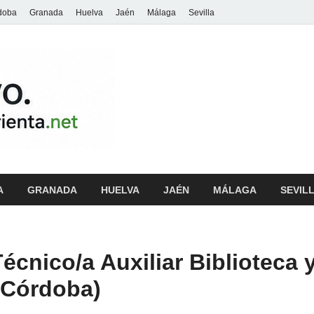
doba
Granada
Huelva
Jaén
Málaga
Sevilla
archivo.andalu
A
GRANADA
HUELVA
JAÉN
MÁLAGA
SEVIL
écnico/a Auxiliar Biblioteca
 Córdoba)