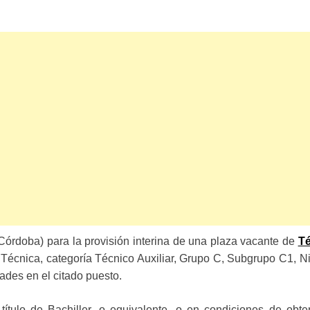
órdoba) para la provisión interina de una plaza vacante de
Té
Técnica, categoría Técnico Auxiliar, Grupo C, Subgrupo C1, N
ades en el citado puesto.
título de Bachiller, o equivalente, o en condiciones de obte