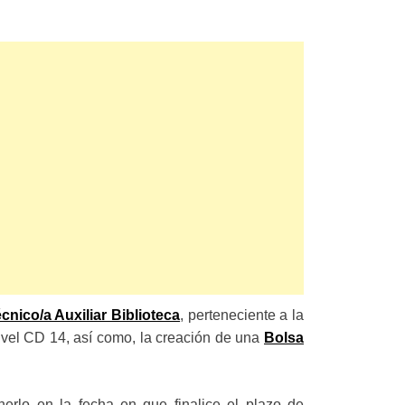
cnico/a Auxiliar Biblioteca
, perteneciente a la
ivel CD 14, así como, la creación de una
Bolsa
nerlo en la fecha en que finalice el plazo de