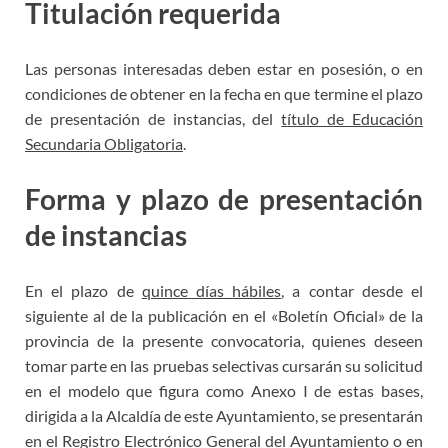
Titulación requerida
Las personas interesadas deben estar en posesión, o en
condiciones de obtener en la fecha en
que termine el plazo
de presentación de instancias, del
t
ítulo de Educación
Secundaria Obligatoria
.
Forma y plazo de presentación
de instancias
En
el
plazo
de
quince
días
hábiles
,
a
contar
desde
el
siguiente
al
de
la
publicación
en
el
«Boletín
Oficial»
de
la
provincia
de
la
presente
convocatoria,
quienes
deseen
tomar
parte
en
las
pruebas
selectivas
cursarán
su
solicitud
en
el
modelo
que
figura
como
Anexo
I de estas bases,
dirigida a la Alcaldía de este Ayuntamiento, se presentarán
en el Registro Electrónico General del Ayuntamiento
o en