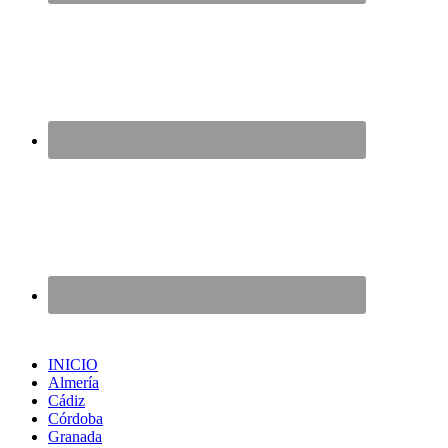
INICIO
Almería
Cádiz
Córdoba
Granada