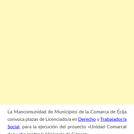
La Mancomunidad de Municipios de la Comarca de Écija
convoca plazas de Licenciado/a en
Derecho
y
Trabajador/a
Social
, para la ejecución del proyecto «Unidad Comarcal
de Lucha contra la Violencia de Género».