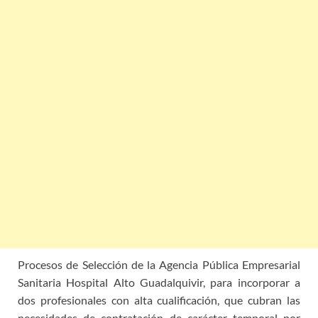
Procesos de Selección
de la Agencia Pública Empresarial
Sanitaria Ho
spital Alto
Guadalquivir, para
incorporar a
dos profesionales con alta cualificación, que cubran las
necesidades de contratación de carácter temporal po
r