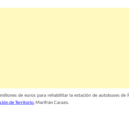
millones de euros para rehabilitar la estación de autobuses de P
ión de Territorio
, Marifrán Carazo.
bilitar estación autobuses Sevilla