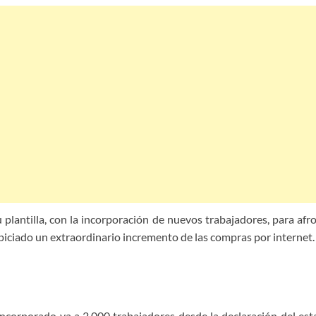
 plantilla, con la incorporación de nuevos trabajadores, para a
opiciado un extraordinario incremento de las compras por internet.
incorporado ya a 2.000 trabajadores desde la declaración del e