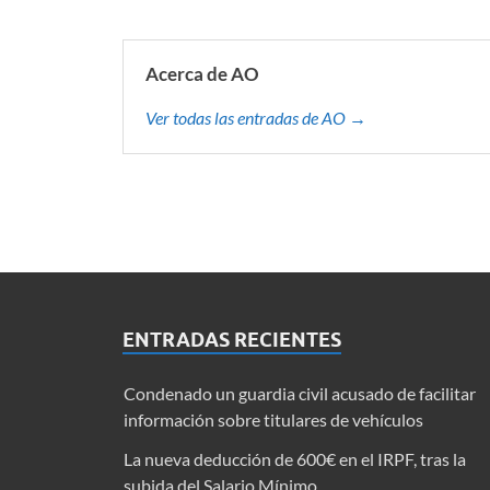
Acerca de AO
Ver todas las entradas de AO →
ENTRADAS RECIENTES
Condenado un guardia civil acusado de facilitar
información sobre titulares de vehículos
La nueva deducción de 600€ en el IRPF, tras la
subida del Salario Mínimo