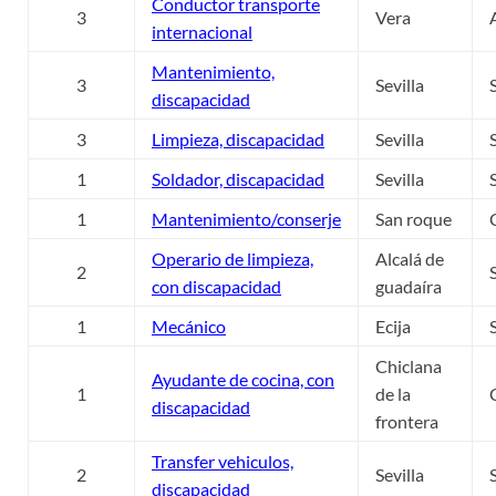
Conductor transporte
3
Vera
internacional
Mantenimiento,
3
Sevilla
discapacidad
3
Limpieza, discapacidad
Sevilla
1
Soldador, discapacidad
Sevilla
1
Mantenimiento/conserje
San roque
Operario de limpieza,
Alcalá de
2
con discapacidad
guadaíra
1
Mecánico
Ecija
Chiclana
Ayudante de cocina, con
1
de la
discapacidad
frontera
Transfer vehiculos,
2
Sevilla
discapacidad